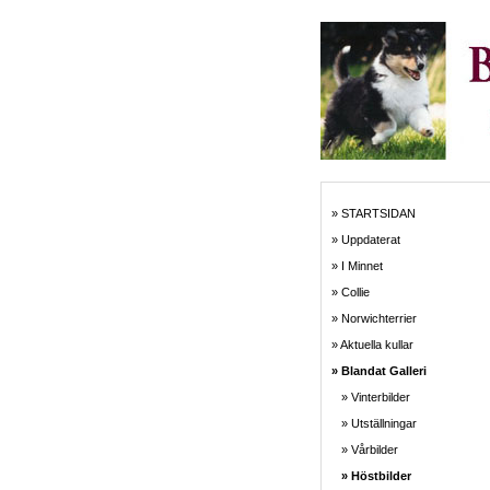
» STARTSIDAN
» Uppdaterat
» I Minnet
» Collie
» Norwichterrier
» Aktuella kullar
» Blandat Galleri
» Vinterbilder
» Utställningar
» Vårbilder
» Höstbilder