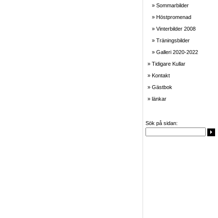
» Sommarbilder
» Höstpromenad
» Vinterbilder 2008
» Träningsbilder
» Galleri 2020-2022
» Tidigare Kullar
» Kontakt
» Gästbok
» länkar
Sök på sidan: